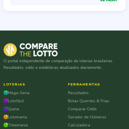
O portal independente de comparação de loterias brasileiras.
Resultados, odds e estatísticas atualizados diariamente.
LOTERIAS
FERRAMENTAS
Mega-Sena
Resultados
Lotofácil
Bolas Quentes & Frias
Quina
Comparar Odds
Lotomania
Gerador de Números
Timemania
Calculadora