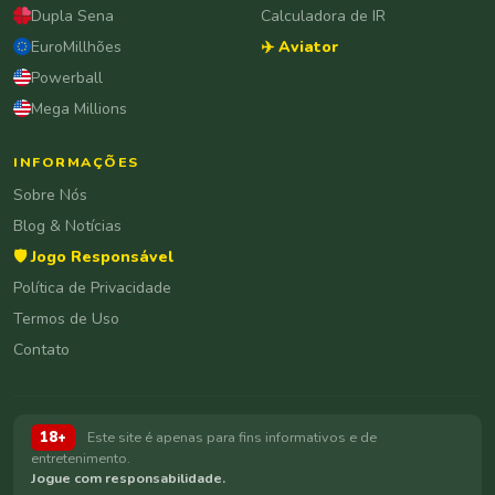
Dupla Sena
Calculadora de IR
EuroMillhões
✈️ Aviator
Powerball
Mega Millions
INFORMAÇÕES
Sobre Nós
Blog & Notícias
🛡️ Jogo Responsável
Política de Privacidade
Termos de Uso
Contato
18+
Este site é apenas para fins informativos e de
entretenimento.
Jogue com responsabilidade.