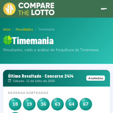
Início
Resultados
Timemania
Timemania
Resultados, odds e análise de frequência da Timemania
Último Resultado · Concurso 2414
Acumulou
Sábado, 11 de Julho de 2026
DEZENAS SORTEADAS
18
19
36
63
64
67