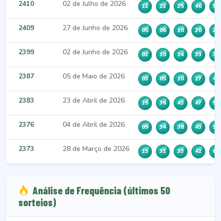
2410
02 de Julho de 2026
12
22
25
46
53
2409
27 de Junho de 2026
05
06
10
20
29
2399
02 de Junho de 2026
02
10
14
33
37
2387
05 de Maio de 2026
03
05
10
27
42
2383
23 de Abril de 2026
15
36
43
47
54
2376
04 de Abril de 2026
09
34
38
43
51
2373
28 de Março de 2026
13
31
33
42
62
Análise de Frequência (últimos 50
sorteios)