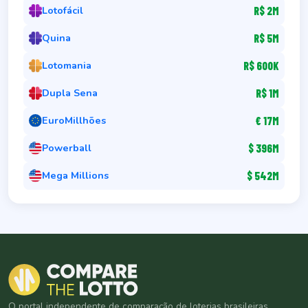
Lotofácil
R$ 2M
Quina
R$ 5M
Lotomania
R$ 600K
Dupla Sena
R$ 1M
EuroMillhões
€ 17M
Powerball
$ 396M
Mega Millions
$ 542M
O portal independente de comparação de loterias brasileiras.