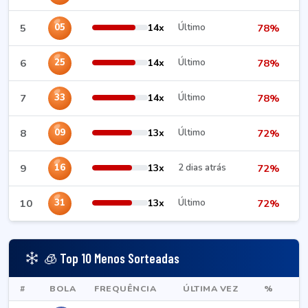
5
14x
Último
78%
05
6
14x
Último
78%
25
7
14x
Último
78%
33
8
13x
Último
72%
09
9
13x
2 dias atrás
72%
16
10
13x
Último
72%
31
🧊 Top 10 Menos Sorteadas
#
BOLA
FREQUÊNCIA
ÚLTIMA VEZ
%