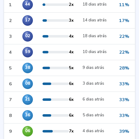
1
2x
18 dias atrás
11%
44
2
3x
14 dias atrás
17%
17
3
4x
18 dias atrás
22%
02
4
4x
10 dias atrás
22%
59
5
5x
9 dias atrás
28%
38
6
6x
3 dias atrás
33%
08
7
6x
6 dias atrás
33%
21
8
6x
5 dias atrás
33%
36
9
7x
4 dias atrás
39%
06