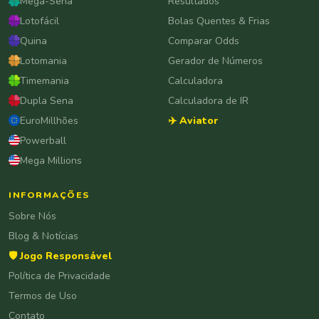
Mega-Sena
Resultados
Lotofácil
Bolas Quentes & Frias
Quina
Comparar Odds
Lotomania
Gerador de Números
Timemania
Calculadora
Dupla Sena
Calculadora de IR
EuroMillhões
✈️ Aviator
Powerball
Mega Millions
INFORMAÇÕES
Sobre Nós
Blog & Notícias
🛡️ Jogo Responsável
Política de Privacidade
Termos de Uso
Contato