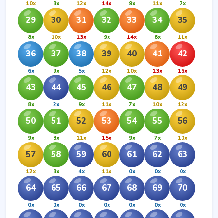
10x
8x
12x
14x
9x
11x
7x
29
30
31
32
33
34
35
8x
10x
13x
9x
14x
8x
11x
36
37
38
39
40
41
42
6x
9x
5x
12x
10x
13x
16x
43
44
45
46
47
48
49
8x
2x
9x
11x
7x
10x
12x
50
51
52
53
54
55
56
9x
8x
11x
15x
9x
7x
10x
57
58
59
60
61
62
63
12x
8x
4x
11x
0x
0x
0x
64
65
66
67
68
69
70
0x
0x
0x
0x
0x
0x
0x