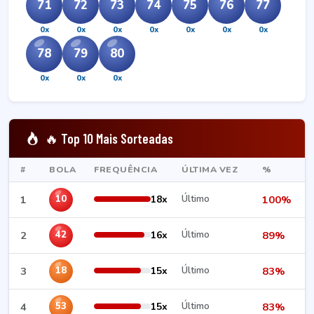
71
72
73
74
75
76
77
0x
0x
0x
0x
0x
0x
0x
78
79
80
0x
0x
0x
🔥 Top 10 Mais Sorteadas
#
BOLA
FREQUÊNCIA
ÚLTIMA VEZ
%
1
18x
Último
100%
10
2
16x
Último
89%
42
3
15x
Último
83%
18
4
15x
Último
83%
53