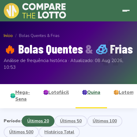
🔥
Início
Bolas Quentes & Frias
🔥
Bolas Quentes
&
🧊
Frias
Análise de frequência histórica · Atualizado: 08 Aug 2026,
10:53
Mega-
Lotofácil
Quina
Lotoma
Sena
Período:
Últimos 20
Últimos 50
Últimos 100
Últimos 500
Histórico Total