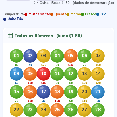
Quina · Bolas 1–80 · (dados de demonstração)
Temperatura:
Muito Quente
Quente
Morno
Fresco
Frio
Muito Frio
Todos os Números · Quina (1–80)
01
02
03
04
05
06
07
8x
4x
12x
9x
14x
7x
11x
08
09
10
11
12
13
14
6x
13x
18x
9x
8x
10x
12x
15
16
17
18
19
20
21
7x
13x
3x
15x
9x
11x
6x
22
23
24
25
26
27
28